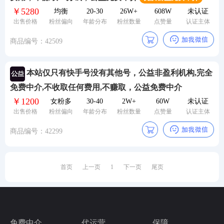
￥5280
均衡
20-30
26W+
608W
未认证
24小时服务热线：
出售价格
粉丝偏向
年龄分布
粉丝数量
点赞量
认证主体
商品编号：42509
本站仅只有快手号没有其他号，公益非盈利机构,完全
免费中介,不收取任何费用,不赚取，公益免费中介
￥1200
女粉多
30-40
2W+
60W
未认证
出售价格
粉丝偏向
年龄分布
粉丝数量
点赞量
认证主体
商品编号：42299
首页
上一页
1
下一页
尾页
免费中介
代运营
保障