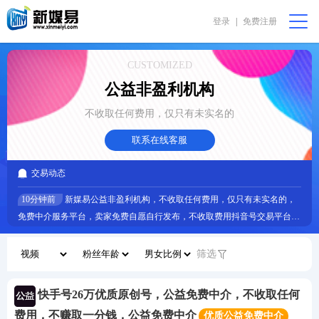
登录
|
免费注册
会员中心
购物篮 [0]
我要代售
在线咨询
CUSTOMIZED
公益非盈利机构
首页
不收取任何费用，仅只有未实名的
公益非盈利
联系在线客服
交易动态
直播助农
10分钟前
新媒易公益非盈利机构，不收取任何费用，仅只有未实名的，
免费中介服务平台，卖家免费自愿自行发布，不收取费用抖音号交易平台价
振兴乡村
格正规平台
筛选
完全免费
快手号26万优质原创号，公益免费中介，不收取任何
我要求购
费用，不赚取一分钱，公益免费中介
优质公益免费中介