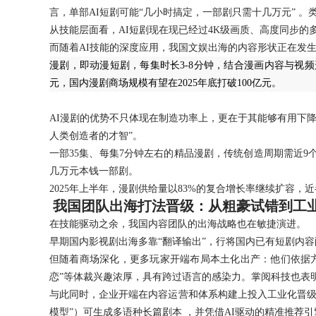
言，单部AI短剧可能“几小时搞定，一部剧只需十几万元” 。类
从技能层面看，AI短剧现在现已经过4K级画质、高度同步
而随着AI技能的深度应用，我国文娱出海的内容形状正在发生显
漫剧，即动漫短剧，每集时长3-8分钟，结合漫画内容与视频
元，国内漫剧商场规模有望在2025年底打破100亿元。
AI漫剧的优势不只体现在制造功率上，更在于其能够有用下降
人类创造者的才智”。
一部35集、每集7分钟左右的精品漫剧，传统创造周期需近9
几万元本钱一部剧。
2025年上半年，漫剧供给量以83%的复合增长率继续扩容，近
我国团队出海打法晋级：从粗豪试错到工
在技能驱动之余，我国内容团队的出海战略也在敏捷演进。
早期国内影视剧出海多靠“翻译输出”，行将国内已有短剧内
但随着商场深化，更多玩家开端布局本土化出产：他们依据
恋”等体裁兴趣浓厚，具有跨过语言的感染力。掌阅科技也表明
与此同时，企业开端在内容运营和体系构建上投入工业化晋级
模型”）可生成多语种长篇剧本 ，并凭借AI驱动的精准推荐引擎（如