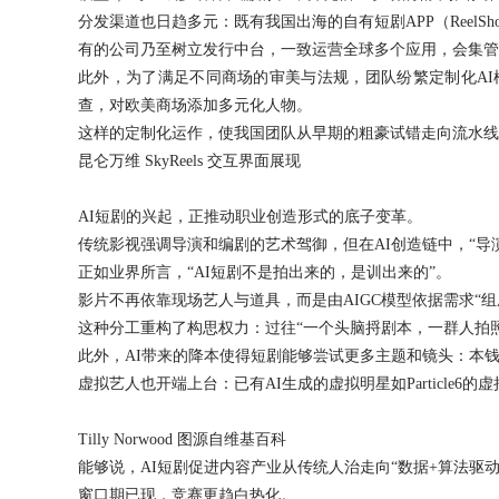
分发渠道也日趋多元：既有我国出海的自有短剧APP（ReelShort、Dr
有的公司乃至树立发行中台，一致运营全球多个应用，会集管
此外，为了满足不同商场的审美与法规，团队纷繁定制化A
查，对欧美商场添加多元化人物。
这样的定制化运作，使我国团队从早期的粗豪试错走向流水线
昆仑万维 SkyReels 交互界面展现
AI短剧的兴起，正推动职业创造形式的底子变革。
传统影视强调导演和编剧的艺术驾御，但在AI创造链中，“
正如业界所言，“AI短剧不是拍出来的，是训出来的”。
影片不再依靠现场艺人与道具，而是由AIGC模型依据需求“组
这种分工重构了构思权力：过往“一个头脑捋剧本，一群人拍照
此外，AI带来的降本使得短剧能够尝试更多主题和镜头：本
虚拟艺人也开端上台：已有AI生成的虚拟明星如Particle6的虚
Tilly Norwood 图源自维基百科
能够说，AI短剧促进内容产业从传统人治走向“数据+算法驱
窗口期已现，竞赛更趋白热化。