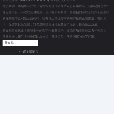
愿自行发布
粤ICP备2023084853号
深圳优秀文化企业
免责声明：本站所有代售代运营均为创作者免费自行自愿发布，新媒易网免费中
介服务平台，不收取任何费用，仅只有未实名的，要删帖的请联系我方下架删除
新媒易是非盈利性公益机构，给有真正转让需求的用户提供正规渠道，在阳光
下，促进其良性发展，对促进网络更好地服务生产经营，提高生活质量。
新媒易旨在优化各市场主体的数字化服务需求，提高市场主体的活力和创造力，
服务社会，振兴乡村电商助农扶贫，直播带货，服务国家的数字经济。
新媒易
>申请友情链接