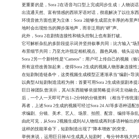
更重要的是，Sora 2在语音与口型上完成同步生成：人物说
24小时服务热线：
出流通天然、富有情感的西班牙语对话，彻底解决了以往东西
环境音效方面也更为立体：Sora 2能够生成层次丰厚的布
地时会出现恰当的脚步落地声，而非泛用的“砰”声。
此外，Sora 2在剧情连接性和镜头控制上也有新打破。
它可解析杂乱的多阶段提示词并坚持叙事共同：比方输入“场景
布景细节共同；乃至允许指定相机视点、颜色风格、镜头运动
Sora 2另一个新特性是“Cameos”：用户可上传自己的
所有这些改善加起来，使得Sora 2生成的视频人物形象连接
在短剧制造链条中，这类视频生成模型正逐渐承当“编剧+导演
以典型AI短剧制造流程为例：首要可用Sora 2生成依据剧
巨日禄团队曾演示，其AI东西能够依据简略提示词主动融合
后，一个人一天即可产出1–2分钟的分镜资料 （相当于传统漫
再者，上述Sora 2生成的视频可经过Sora 24.AI
求编剧、分镜、美术、艺人、场景、拍照、配音、编排等杂乱
由此可见，从Sora 2视频生成到AI人物组成再到多语种输出
这样的技能革命下，短剧制造出现了“降本增效”的突变。
举例来说，运用巨日禄AI生成真人短剧时，每分钟本钱大约