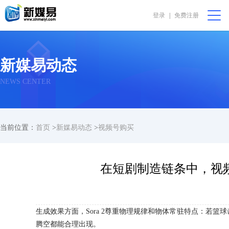
登录
|
免费注册
会员中心
购物篮 [0]
我要代售
在线咨询
新媒易动态
首页
NEWS CENTER
公益非盈利
当前位置：
首页
>
新媒易动态
>
视频号购买
直播助农
振兴乡村
在短剧制造链条中，视频
完全免费
生成效果方面，Sora 2尊重物理规律和物体常驻特点：若篮
我要求购
腾空都能合理出现。