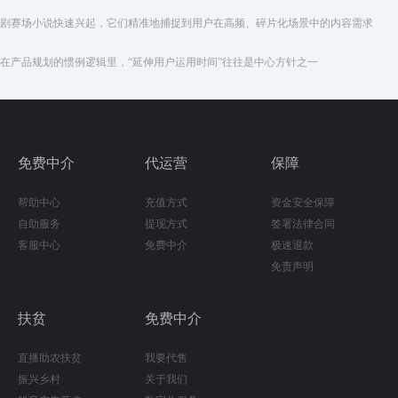
剧赛场小说快速兴起，它们精准地捕捉到用户在高频、碎片化场景中的内容需求
在产品规划的惯例逻辑里，“延伸用户运用时间”往往是中心方针之一
免费中介
代运营
保障
帮助中心
充值方式
资金安全保障
自助服务
提现方式
签署法律合同
客服中心
免费中介
极速退款
免责声明
扶贫
免费中介
直播助农扶贫
我要代售
振兴乡村
关于我们