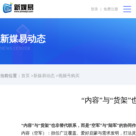
登录
|
免费注册
会员中心
购物篮 [0]
我要代售
在线咨询
新媒易动态
首页
NEWS CENTER
公益非盈利
当前位置：
首页
>
新媒易动态
>
视频号购买
直播助农
振兴乡村
“内容”与“货架
完全免费
“内容”与“货架”也非替代联系，而是“空军”与“陆军”的协同
我要求购
内容（空军）：担任广泛覆盖、爱好启蒙与需求发明，打法灵