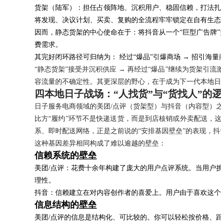
货架（陆军）：担任占领阵地、沉积用户、稳固信赖，打法扎
24小时服务热线：
将发现、决议计划、买卖、复购的全流程牢牢锁定在自有生态
因而，静态货架的中心使命在于：将抖音从一个“巨型广告牌
费需求。
其完好闭环路径可归纳为： 经过“爆品”引爆商场 → 招引海量
“静态货架”接受并沉积供应 → 再经过“爆品”继续为货架引
容流量的不确定性。其更深层的野心，在于成为下一代本地日
四本地日子战场：“人找货”与“货找人”的
日子服务电商领域的美团/点评（货架型）与抖音（内容型）之
比方“履约”环节不是快递送货，而是到店核销或外卖配送，
系、即时配送网络，正是之前说的“安排基因壁垒”的表现，
这种基因差异相同构成了难以逾越的壁垒：
信赖系统的壁垒
美团/点评：花费十余年构建了庞大的用户点评系统。当用户
理性。
抖音：信赖建立在对内容创作者的喜爱上。用户由于喜欢这个
信息结构的壁垒
美团/点评的信息是结构化、可比较的。你可以轻松按价格、