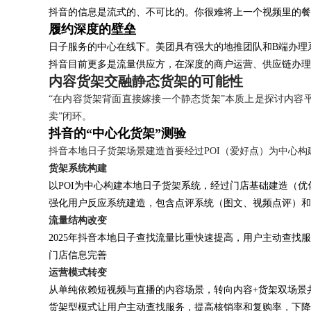
抖音的信息是流式的、不可比的。你很难将上一个视频里的餐
履约深度的壁垒
日子服务的中心在线下。美团具有强大的地推团队和B端办理
抖音目前更多是流量供应方，在深度的商户运营、供应链办
内容货架交融静态货架的可能性
“在内容货架背面直接嫁接一个静态货架”本质上是探讨内容平
卖”闭环。
抖音的“中心化货架”测验
抖音本地日子货架场景建造首要经过POI（爱好点）为中心
货架系统构建
以POI为中心构建本地日子货架系统，经过门店基础建造（
强化用户反应系统建造，包含点评系统（图文、视频点评）和
流量结构改变
2025年抖音本地日子查找流量比重快速提高，用户主动查
门店信息完善
运营模式转变
从单纯依赖短视频与直播的内容场景，转向内容+货架双场景
货架型模式让用户主动查找服务，提高核销率和复购率，下降