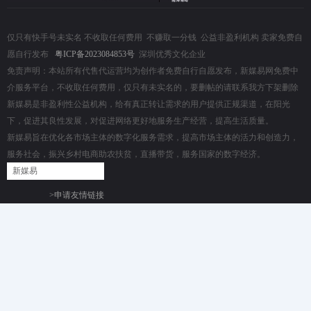
仅只有快手号未实名 不收取任何费用 不赚取一分钱 公益非盈利机构 卖家免费自
愿自行发布
粤ICP备2023084853号
深圳优秀文化企业
免责声明：本站所有代售代运营均为创作者免费自行自愿发布，新媒易网免费中
介服务平台，不收取任何费用，仅只有未实名的，要删帖的请联系我方下架删除
新媒易是非盈利性公益机构，给有真正转让需求的用户提供正规渠道，在阳光
下，促进其良性发展，对促进网络更好地服务生产经营，提高生活质量。
新媒易旨在优化各市场主体的数字化服务需求，提高市场主体的活力和创造力，
服务社会，振兴乡村电商助农扶贫，直播带货，服务国家的数字经济。
新媒易
>申请友情链接