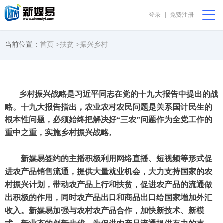
登录
|
免费注册
会员中心
购物篮 [0]
我要代售
在线咨询
当前位置：
首页
>
扶贫
>
振兴乡村
首页
乡村振兴战略是习近平同志在党的十九大报告中提出的战
公益非盈利
略。十九大报告指出，农业农村农民问题是关系国计民生的
根本性问题，必须始终把解决好“三农”问题作为全党工作的
直播助农
重中之重，实施乡村振兴战略。
振兴乡村
新媒易签约的主播积极利用网络直播、短视频等形式促
进农产品销售流通，提供大量就业机会，大力支持国家的农
完全免费
村振兴计划，带动农产品上行和扶贫，促进农产品的流通做
出积极的作用，同时农产品出口和商品出口给国家增加外汇
收入。新媒易加强与农村农产品合作，加快新技术、新模
我要求购