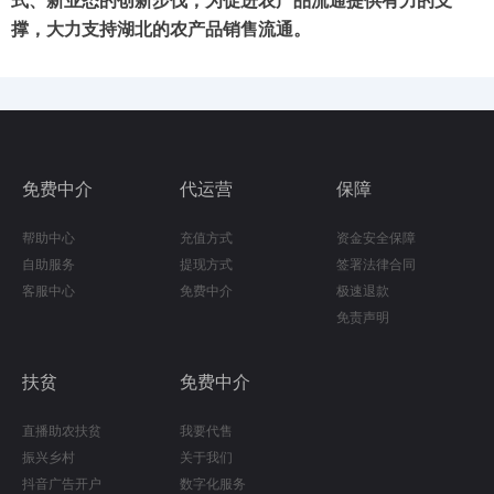
式、新业态的创新步伐，为促进农产品流通提供有力的支
撑，大力支持湖北的农产品销售流通
。
24小时服务热线：
免费中介
代运营
保障
帮助中心
充值方式
资金安全保障
自助服务
提现方式
签署法律合同
客服中心
免费中介
极速退款
免责声明
扶贫
免费中介
直播助农扶贫
我要代售
振兴乡村
关于我们
抖音广告开户
数字化服务