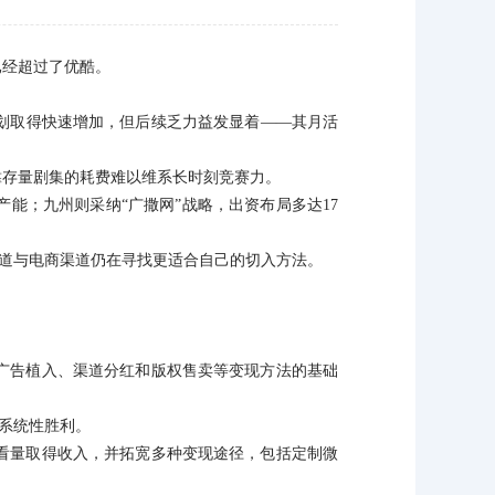
已经超过了优酷。
划取得快速增加，但后续乏力益发显着——其月活
靠存量剧集的耗费难以维系长时刻竞赛力。
能；九州则采纳“广撒网”战略，出资布局多达17
渠道与电商渠道仍在寻找更适合自己的切入方法。
广告植入、渠道分红和版权售卖等变现方法的基础
的系统性胜利。
看量取得收入，并拓宽多种变现途径，包括定制微