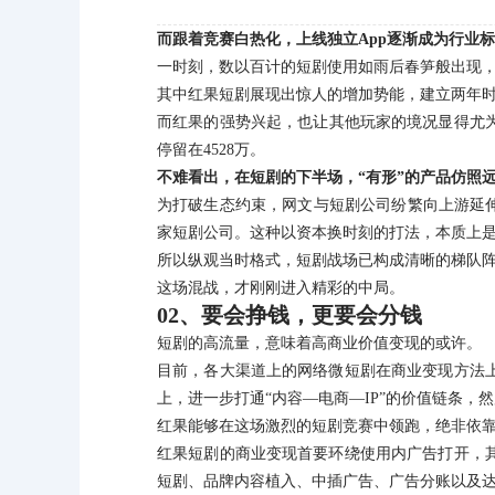
而跟着竞赛白热化，上线独立App逐渐成为行业
一时刻，数以百计的短剧使用如雨后春笋般出现
其中红果短剧展现出惊人的增加势能，建立两年时
而红果的强势兴起，也让其他玩家的境况显得尤
停留在4528万。
不难看出，在短剧的下半场，“有形”的产品仿照远
为打破生态约束，网文与短剧公司纷繁向上游延伸
家短剧公司。这种以资本换时刻的打法，本质上
所以纵观当时格式，短剧战场已构成清晰的梯队阵
这场混战，才刚刚进入精彩的中局。
02、要会挣钱，更要会分钱
短剧的高流量，意味着高商业价值变现的或许。
目前，各大渠道上的网络微短剧在商业变现方法
上，进一步打通“内容—电商—IP”的价值链条，
红果能够在这场激烈的短剧竞赛中领跑，绝非依靠
红果短剧的商业变现首要环绕使用内广告打开，
短剧、品牌内容植入、中插广告、广告分账以及