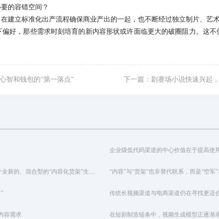
必要的容错空间？
：在建立标准化出产流程确保商业产出的一起，也不断经过独立制片、艺
下偏好，那些需求时刻培育的新内容形状或许面临更大的破圈阻力。这不
心智和钱包的“第一落点”
下一篇：剧赛场小说快速兴起
抖音正在以其“内容基因”为中心，吸收和交融“货架模式”的优点，出一个全新的、混合型的“内容化货架”生态体系
“内容”与“货架”也非替代联系，而是“空军
”
传统长视频渠道与电商渠道仍在寻找更适
内容需求
在短剧制造链条中，视频生成模型正逐渐承当