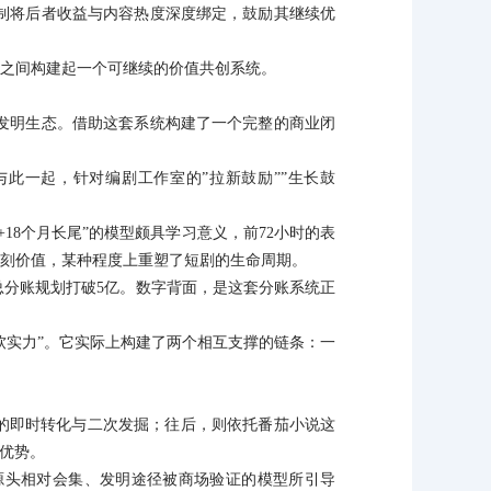
制将后者收益与内容热度深度绑定，鼓励其继续优
方之间构建起一个可继续的价值共创系统。
发明生态。借助这套系统构建了一个完整的商业闭
此一起，针对编剧工作室的”拉新鼓励””生长鼓
18个月长尾”的模型颇具学习意义，前72小时的表
时刻价值，某种程度上重塑了短剧的生命周期。
道总分账规划打破5亿。数字背面，是这套分账系统正
软实力”。它实际上构建了两个相互支撑的链条：一
的即时转化与二次发掘；往后，则依托番茄小说这
性优势。
源头相对会集、发明途径被商场验证的模型所引导