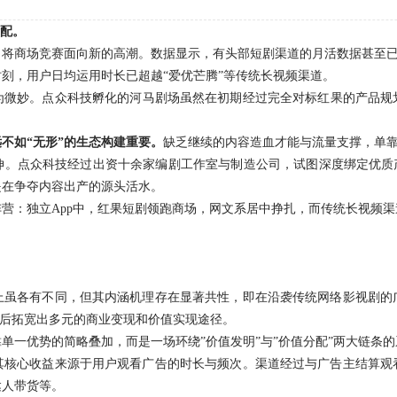
标配。
，将商场竞赛面向新的高潮。数据显示，有头部短剧渠道的月活数据甚至
刻，用户日均运用时长已超越“爱优芒腾”等传统长视频渠道。
为微妙。点众科技孵化的河马剧场虽然在初期经过完全对标红果的产品规
不如“无形”的生态构建重要。
缺乏继续的内容造血才能与流量支撑，单
。点众科技经过出资十余家编剧工作室与制造公司，试图深度绑定优质产
是在争夺内容出产的源头活水。
营：独立App中，红果短剧领跑商场，网文系居中挣扎，而传统长视频
上虽各有不同，但其内涵机理存在显著共性，即在沿袭传统网络影视剧的
然后拓宽出多元的商业变现和价值实现途径。
单一优势的简略叠加，而是一场环绕”价值发明”与”价值分配”两大链条
其核心收益来源于用户观看广告的时长与频次。渠道经过与广告主结算观
达人带货等。