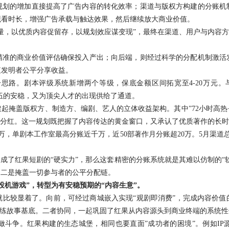
规划的增加直接提高了广告内容的转化效率；渠道与版权方构建的分账机
观看时长，增强广告承载与触达效果，然后继续放大商业价值。
量，以优质内容促留存，以规划效应谋变现”，最终在渠道、用户与内容
精准的商业价值评估确保投入产出；向后端，则经过科学的分配机制激活
值发明者公平分享收益。
思路。剧本评级系统新增两个等级，保底金额区间拓宽至4-20万元。与
队伍的安稳，又为顶尖人才的出现供给了通道。
掩盖版权方、制造方、编剧、艺人的立体收益架构。其中”72小时高热+
享受分红。这一规划既把握了内容传达的黄金窗口，又承认了优质著作的长
0万，单剧本工作室最高分账近千万，近50部著作月分账超20万。5月渠
构成了红果短剧的“硬实力”，那么这套精密的分账系统就是其难以仿制的“
；二是掩盖一切参与者的公平分配链。
投机游戏”，转型为有安稳预期的“内容生意”。
就比较显着了。向前，可经过商城嵌入实现“观剧即消费”，完成内容价值
的老练故事基底。二者协同，一起巩固了红果从内容源头到商业终端的系统
做斗争。红果构建的生态城堡，相同也要直面”成功者的困境”。例如IP