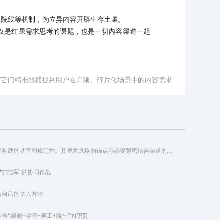
术院线等机制，为立异内容开辟生存土壤。
仅是红果需求思考的课题，也是一切内容渠道一起
，它们精准地捕捉到用户在高频、碎片化场景中的内容需求
企业级低代码渠道的中心价值在于提高使用构建的功率和规范性。其视觉风格的锚点有必要紧密结合渠道的中心定位与方针用户集体的特质
”与“陆军”的协同作战
合自己的切入方法
“编剧+导演+美工+编排”的职责