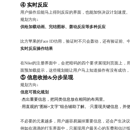
④ 实时反应
用户操作后能马上得到反应的界面，也能加快决议计划速度。
规划方向↓
供给加载动画、完结图标、轰动反应等多种反应
比方苹果的Face ID功用，验证时不只会轰动，还有验证前
实时反应操作结果
在Nike的注册界面中，会把暗码的四个要求展现到页面上
面预加载提示，这些规划能让用户马上知道操作有没有成功，
⑤ 信息收拾&分步呈现
规划方向↓
信息可视化规划
·杰出重要信息，把同类信息放在相同的布局里。
·用直观的“图标+文字”组合辅助了解。·只显现关键信息，并
不必要的元素越多，用户越容易漏掉重要信息，还会产生决议
例如在滴滴的打车界面中，只展现用户最关心的车费和估计抵