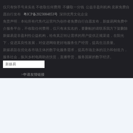
仅只有快手号未实名 不收取任何费用 不赚取一分钱 公益非盈利机构 卖家免费自
愿自行发布
粤ICP备2023084853号
深圳优秀文化企业
免责声明：本站所有代售代运营均为创作者免费自行自愿发布，新媒易网免费中
介服务平台，不收取任何费用，仅只有未实名的，要删帖的请联系我方下架删除
新媒易是非盈利性公益机构，给有真正转让需求的用户提供正规渠道，在阳光
下，促进其良性发展，对促进网络更好地服务生产经营，提高生活质量。
新媒易旨在优化各市场主体的数字化服务需求，提高市场主体的活力和创造力，
服务社会，振兴乡村电商助农扶贫，直播带货，服务国家的数字经济。
新媒易
>申请友情链接