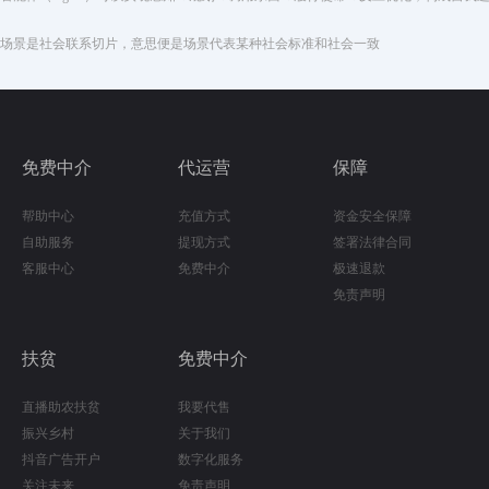
场景是社会联系切片，意思便是场景代表某种社会标准和社会一致
免费中介
代运营
保障
帮助中心
充值方式
资金安全保障
自助服务
提现方式
签署法律合同
客服中心
免费中介
极速退款
免责声明
扶贫
免费中介
直播助农扶贫
我要代售
振兴乡村
关于我们
抖音广告开户
数字化服务
关注未来
免责声明