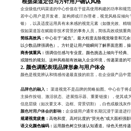
根据渠道定位与方针用户确认风格
企业级低代码渠道的中心价值在于提高使用构建的功率和规范
24小时服务热线：
若中心用户是开发者、架构师或IT办理者，视觉风格应倾
银），以及适度运用具有未来感的视觉元素（如微光效、精细
假如渠道旨在赋能非技术背景的事务人员，简练高效或慎重商
简练高效风：
中心在于“减负”。最大程度去除视觉噪音和冗
以少数品牌强调色）。方针是让用户能瞬间了解界面意图，操
商务慎重风：
强调信任感与专业度。颜色挑选上倾向于经典、
或随性的规划。这种风格能有效融入企业环境，传递渠道的可
2. 颜色调配表现品牌形象与用户体会
颜色是视觉辨认和情感传递最直接的前言，在企业级产品中需
品牌色的融入：
渠道视觉不是品牌的简略贴图。中心在于将
主操作按钮、激活状态、进展指示器、重要链接），使其成
信息层级（如次要文本、边框、背景切割），白色或极浅灰作
颜色对用户体会的影响：
企业级用户通常长期沉浸于渠道进行
规避视觉疲惫：
高饱和度、高对比度的“荧光色”或大面积强
语义化颜色编码：
运用颜色树立快速认知通道。绿色天然传递“