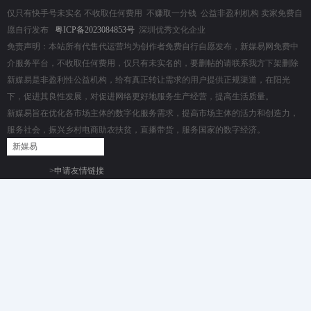
仅只有快手号未实名 不收取任何费用 不赚取一分钱 公益非盈利机构 卖家免费自
愿自行发布
粤ICP备2023084853号
深圳优秀文化企业
免责声明：本站所有代售代运营均为创作者免费自行自愿发布，新媒易网免费中
介服务平台，不收取任何费用，仅只有未实名的，要删帖的请联系我方下架删除
新媒易是非盈利性公益机构，给有真正转让需求的用户提供正规渠道，在阳光
下，促进其良性发展，对促进网络更好地服务生产经营，提高生活质量。
新媒易旨在优化各市场主体的数字化服务需求，提高市场主体的活力和创造力，
服务社会，振兴乡村电商助农扶贫，直播带货，服务国家的数字经济。
新媒易
>申请友情链接