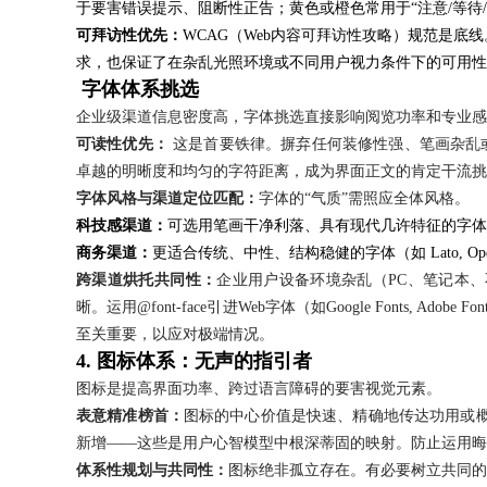
于要害错误提示、阻断性正告；黄色或橙色常用于“注意/等待
可拜访性优先：
WCAG（Web内容可拜访性攻略）规范是底
求，也保证了在杂乱光照环境或不同用户视力条件下的可用性
字体体系挑选
企业级渠道信息密度高，字体挑选直接影响阅览功率和专业感
可读性优先：
这是首要铁律。摒弃任何装修性强、笔画杂乱或在小字号下易模糊的
卓越的明晰度和均匀的字符距离，成为界面正文的肯定干流挑选
字体风格与渠道定位匹配：
字体的“气质”需照应全体风格。
科技感渠道：
可选用笔画干净利落、具有现代几许特征的字体（如 Mon
商务渠道：
更适合传统、中性、结构稳健的字体（如 Lato, Open
跨渠道烘托共同性：
企业用户设备环境杂乱（PC、笔记本、不
晰。运用@font-face引进Web字体（如Google Fonts, 
至关重要，以应对极端情况。
4. 图标体系：无声的指引者
图标是提高界面功率、跨过语言障碍的要害视觉元素。
表意精准榜首：
图标的中心价值是快速、精确地传达功用或
新增——这些是用户心智模型中根深蒂固的映射。防止运用晦
体系性规划与共同性：
图标绝非孤立存在。有必要树立共同的