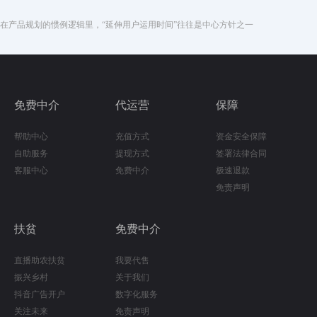
在产品规划的惯例逻辑里，“延伸用户运用时间”往往是中心方针之一
免费中介
代运营
保障
帮助中心
充值方式
资金安全保障
自助服务
提现方式
签署法律合同
客服中心
免费中介
极速退款
免责声明
扶贫
免费中介
直播助农扶贫
我要代售
振兴乡村
关于我们
抖音广告开户
数字化服务
关注未来
免责声明