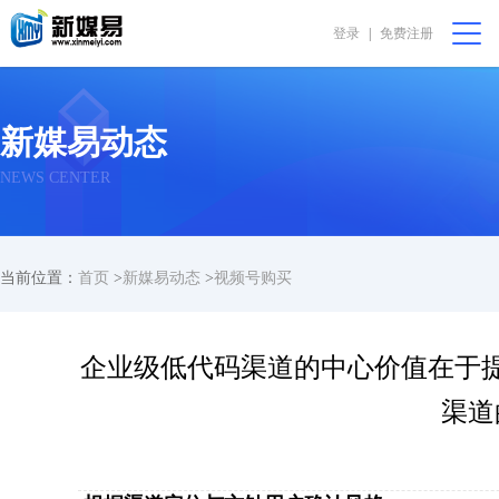
登录
|
免费注册
会员中心
购物篮 [0]
我要代售
在线咨询
新媒易动态
首页
NEWS CENTER
公益非盈利
当前位置：
首页
>
新媒易动态
>
视频号购买
直播助农
振兴乡村
企业级低代码渠道的中心价值在于
渠道
完全免费
我要求购