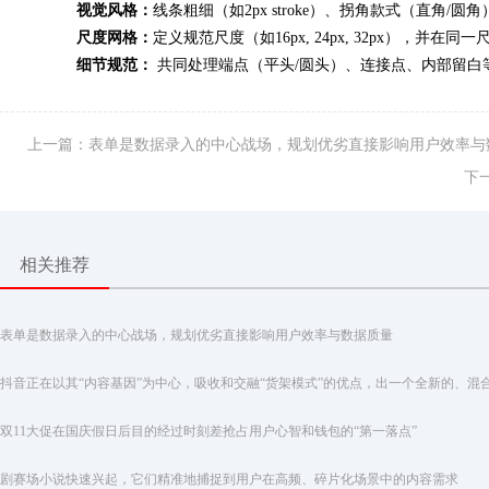
视觉风格：
线条粗细（如2px stroke）、拐角款式（直
尺度网格：
定义规范尺度（如16px, 24px, 32px），并
细节规范：
共同处理端点（平头/圆头）、连接点、内部留白
上一篇：表单是数据录入的中心战场，规划优劣直接影响用户效率与
下
相关推荐
表单是数据录入的中心战场，规划优劣直接影响用户效率与数据质量
双11大促在国庆假日后目的经过时刻差抢占用户心智和钱包的“第一落点”
剧赛场小说快速兴起，它们精准地捕捉到用户在高频、碎片化场景中的内容需求