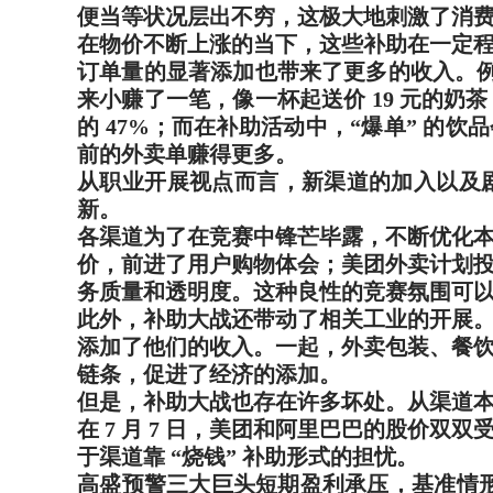
便当等状况层出不穷，这极大地刺激了消
24小时服务热线：
在物价不断上涨的当下，这些补助在一定
订单量的显著添加也带来了更多的收入。例
来小赚了一笔，像一杯起送价 19 元的奶
的 47%；而在补助活动中，“爆单” 的饮品
前的外卖单赚得更多。
从职业开展视点而言，新渠道的加入以及
新。
各渠道为了在竞赛中锋芒毕露，不断优化
价，前进了用户购物体会；美团外卖计划
务质量和透明度。这种良性的竞赛氛围可
此外，补助大战还带动了相关工业的开展
添加了他们的收入。一起，外卖包装、餐
链条，促进了经济的添加。
但是，补助大战也存在许多坏处。从渠道
在 7 月 7 日，美团和阿里巴巴的股价双双
于渠道靠 “烧钱” 补助形式的担忧。
高盛预警三大巨头短期盈利承压，基准情形下