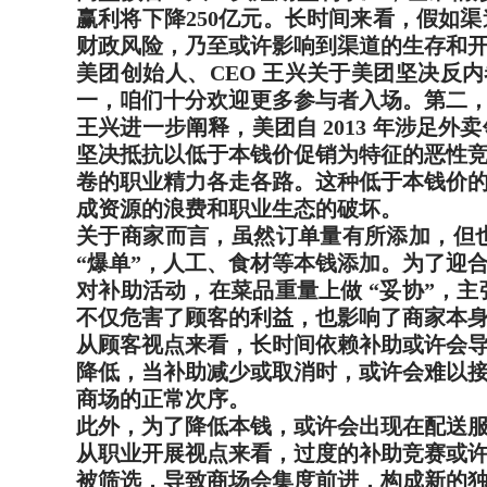
赢利将下降250亿元。长时间来看，假如
财政风险，乃至或许影响到渠道的生存和
美团创始人、CEO 王兴关于美团坚决反
一，咱们十分欢迎更多参与者入场。第二，
王兴进一步阐释，美团自 2013 年涉
坚决抵抗以低于本钱价促销为特征的恶性
卷的职业精力各走各路。这种低于本钱价
成资源的浪费和职业生态的破坏。
关于商家而言，虽然订单量有所添加，但
“爆单”，人工、食材等本钱添加。为了迎
对补助活动，在菜品重量上做 “妥协”，
不仅危害了顾客的利益，也影响了商家本
从顾客视点来看，长时间依赖补助或许会
降低，当补助减少或取消时，或许会难以
商场的正常次序。
此外，为了降低本钱，或许会出现在配送
从职业开展视点来看，过度的补助竞赛或
被筛选，导致商场会集度前进，构成新的