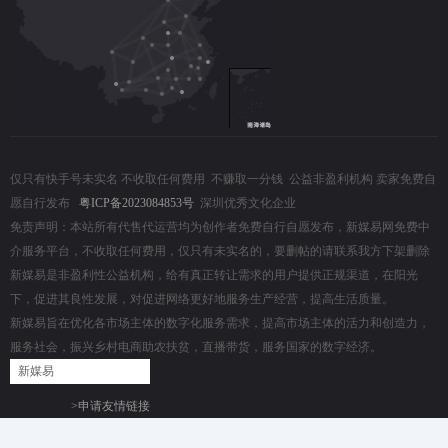
仅只有快手号未实名 不收取任何费用 不赚取一分钱 公益非盈利机构 卖家免费自
愿自行发布
粤ICP备2023084853号
深圳优秀文化企业
免责声明：本站所有代售代运营均为创作者免费自行自愿发布，新媒易网免费中
介服务平台，不收取任何费用，仅只有未实名的，要删帖的请联系我方下架删除
新媒易是非盈利性公益机构，给有真正转让需求的用户提供正规渠道，在阳光
下，促进其良性发展，对促进网络更好地服务生产经营，提高生活质量。
新媒易旨在优化各市场主体的数字化服务需求，提高市场主体的活力和创造力，
服务社会，振兴乡村电商助农扶贫，直播带货，服务国家的数字经济。
新媒易
>申请友情链接