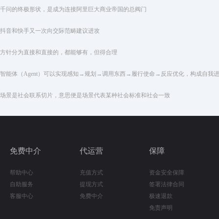
千问的终极形状，是成为连接阿里巨大商业帝国的总阀门
抖音和快手又一次向交际范畴建议进攻
方针分为直接和直接的，都能够有，但得合理
智能体（Agent）可以实现感知→规划→调用东西→履行使命→反应优化，构成自我
场景是社会联系切片，意思便是场景代表某种社会标准和社会一致
免费中介
代运营
保障
帮助中心
充值方式
资金安全保障
自助服务
提现方式
签署法律合同
客服中心
免费中介
极速退款
免责声明