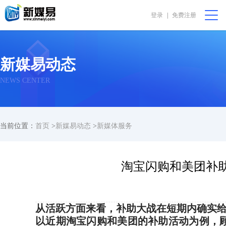
登录
|
免费注册
会员中心
购物篮 [0]
我要代售
在线咨询
新媒易动态
首页
NEWS CENTER
公益非盈利
当前位置：
首页
>
新媒易动态
>
新媒体服务
直播助农
振兴乡村
淘宝闪购和美团补
完全免费
从活跃方面来看，补助大战在短期内确实
我要求购
以近期淘宝闪购和美团的补助活动为例，顾