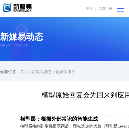
登录
|
免费注册
会员中心
购物篮 [0]
我要代售
在线咨询
新媒易动态
首页
NEWS CENTER
公益非盈利
当前位置：
首页
>
新媒易动态
>
新媒体服务
直播助农
振兴乡村
模型原始回复会先回来到应
完全免费
模型层：根据外部常识的智能生成
我要求购
模型层接纳到增强提示词后，预先选定的大脑（可能是Level