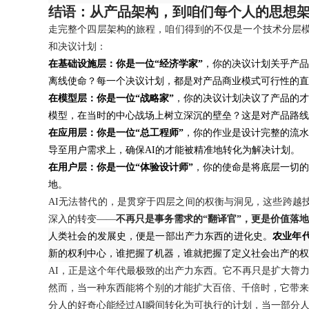
结语：从产品架构，到咱们每个人的思想
走完整个四层架构的旅程，咱们得到的不仅是一个技术分层模
和决议计划：
在基础设施层：你是一位“经济学家”
，你的决议计划关乎产品
离线使命？每一个决议计划，都是对产品商业模式可行性的直
在模型层：你是一位“战略家”
，你的决议计划决议了产品的才
模型，在当时的中心战场上树立深沉的壁垒？这是对产品路线
在应用层：你是一位“总工程师”
，你的作业是设计完整的流水线
导至用户需求上，确保AI的才能被精准地转化为解决计划。
在用户层：你是一位“体验设计师”
，你的使命是将底层一切的
地。
AI无法替代的，是贯穿于四层之间的权衡与洞见，这些跨越
深入的转变——
不再只是事务需求的“翻译官”，更是价值落地
人类社会的发展史，便是一部出产力东西的进化史。
农业年
新的权利中心，谁把握了机器，谁就把握了定义社会出产的权
AI，正是这个年代最极致的出产力东西。它不再只是扩大膂
然而，当一种东西能将个别的才能扩大百倍、千倍时，它带来
分人的好奇心能经过AI瞬间转化为可执行的计划，当一部分