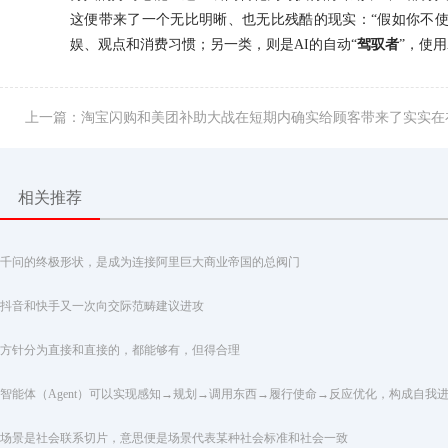
这便带来了一个无比明晰、也无比残酷的现实：“假如你不使
娱、观点和消费习惯；另一类，则是AI的自动“
驾驭者
”，使
上一篇：淘宝闪购和美团补助大战在短期内确实给顾客带来了实实在
相关推荐
千问的终极形状，是成为连接阿里巨大商业帝国的总阀门
抖音和快手又一次向交际范畴建议进攻
方针分为直接和直接的，都能够有，但得合理
智能体（Agent）可以实现感知→规划→调用东西→履行使命→反应优化，构成自我
场景是社会联系切片，意思便是场景代表某种社会标准和社会一致