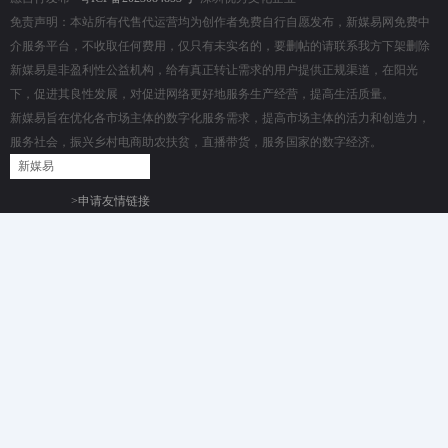
免责声明：本站所有代售代运营均为创作者免费自行自愿发布，新媒易网免费中
介服务平台，不收取任何费用，仅只有未实名的，要删帖的请联系我方下架删除
新媒易是非盈利性公益机构，给有真正转让需求的用户提供正规渠道，在阳光
下，促进其良性发展，对促进网络更好地服务生产经营，提高生活质量。
新媒易旨在优化各市场主体的数字化服务需求，提高市场主体的活力和创造力，
服务社会，振兴乡村电商助农扶贫，直播带货，服务国家的数字经济。
新媒易
>申请友情链接