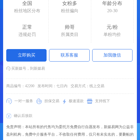
全国
女粉多
年龄分布
24小时服务热线：
粉丝地区分布
粉丝偏向
20-30
正常
帅哥
元/粉
违规处罚
所属类目
单粉均价
立即购买
联系客服
加我微信
买新媒号，到新媒易
商品编号：
42200
发布时间：
七日内
交易方式：
线上交易
一对一服务
担保交易
极速退款
支持线下
确认后放款
免责声明：本站所有的代售均为委托方免费自行自愿发布，新媒易网为公益非
盈利机构，免费中介服务平台，不收取任何费用，仅只有未实名的，要删帖的