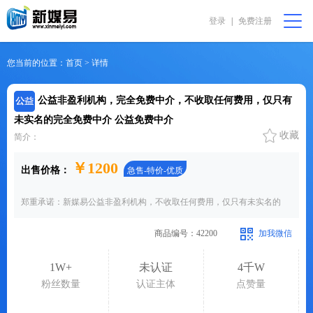
登录
|
免费注册
会员中心
购物篮 [0]
我要代售
在线咨询
您当前的位置：首页 > 详情
首页
公益非盈利机构，完全免费中介，不收取任何费用，仅只有
未实名的完全免费中介
公益免费中介
收藏
公益非盈利
简介：
￥
1200
出售价格：
急售-特价-优质
直播助农
郑重承诺：新媒易公益非盈利机构，不收取任何费用，仅只有未实名的
振兴乡村
商品编号：42200
加我微信
完全免费
1W+
未认证
4千W
粉丝数量
认证主体
点赞量
我要求购